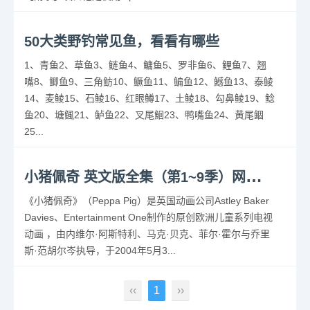
50大类野钓常见鱼，看看有哪些
1、青鱼2、草鱼3、鲢鱼4、鳙鱼5、罗非鱼6、鲤鱼7、翘
嘴8、鲫鱼9、三角鲂10、鳜鱼11、鳊鱼12、鱤鱼13、泰鲮
14、麦鲮15、石鲮16、红眼鳟17、土鲮18、勾鼻鲮19、鲶
鱼20、塘鲺21、鲈鱼22、叉尾鮰23、鸭嘴鱼24、黄尾鲴
25...
小
猪佩奇 英文版全集（第1~9季）网盘免费下载
《小猪佩奇》（Peppa Pig）是英国动画公司Astley Baker
Davies、Entertainment One制作的原创欧洲儿童系列电视
动画 ，由内维尔·阿斯特利、马克·贝克、菲尔·霍尔与乔里
斯·范胡尔岑执导，于2004年5月3...
‹‹
1
››