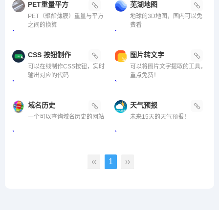
PET重量平方
芜湖地图
PET（聚酯薄膜）重量与平方
地球的3D地图，国内可以免
之间的换算
费看
`
`
CSS 按钮制作
图片转文字
可以在线制作CSS按钮，实时
可以将图片文字提取的工具，
输出对应的代码
重点免费！
`
`
域名历史
天气预报
一个可以查询域名历史的网站
未来15天的天气预报！
`
`
‹‹
1
››