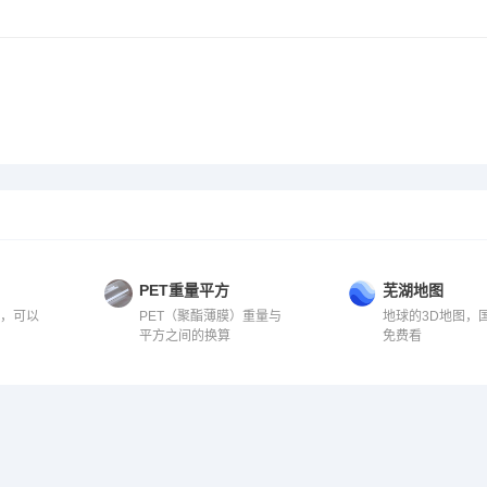
PET重量平方
芜湖地图
G，可以
PET（聚酯薄膜）重量与
地球的3D地图，
平方之间的换算
免费看