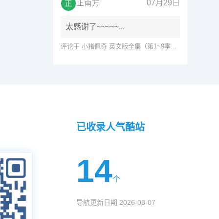
正南方
07月29日
太感谢了~~~~~...
评论于
小猪佩奇 英文版全集（第1~9季）网盘免费下载
已收录人气酷站
14
个
导航更新日期 2026-08-07