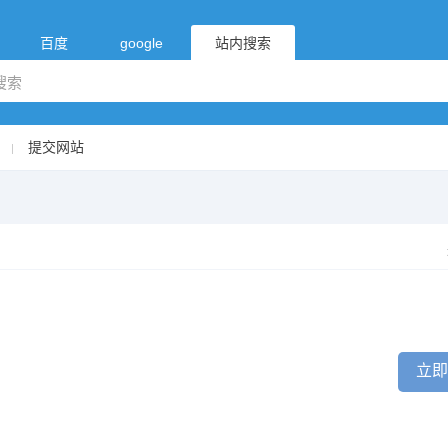
百度
google
站内搜索
提交网站
立