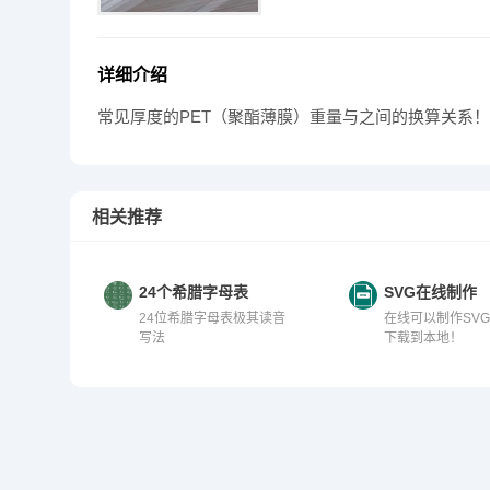
详细介绍
常见厚度的PET（聚酯薄膜）重量与之间的换算关系！
相关推荐
24个希腊字母表
SVG在线制作
24位希腊字母表极其读音
在线可以制作SV
写法
下载到本地！