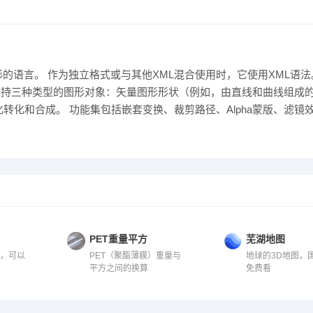
种描述二维图形的语言。 作为独立格式或与其他XML混合使用时，它使用XML语
VG支持三种类型的图形对象：矢量图形形状（例如，由直线和曲线组成
转化和合成。 功能集包括嵌套变换、裁剪路径、Alpha蒙版、滤镜
PET重量平方
芜湖地图
G，可以
PET（聚酯薄膜）重量与
地球的3D地图，
平方之间的换算
免费看